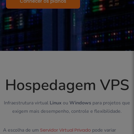
Conhecer os planos
Hospedagem VPS
Infraestrutura virtual
Linux
ou
Windows
para projetos que
exigem mais desempenho, controle e flexibilidade.
A escolha de um
Servidor Virtual Privado
pode variar