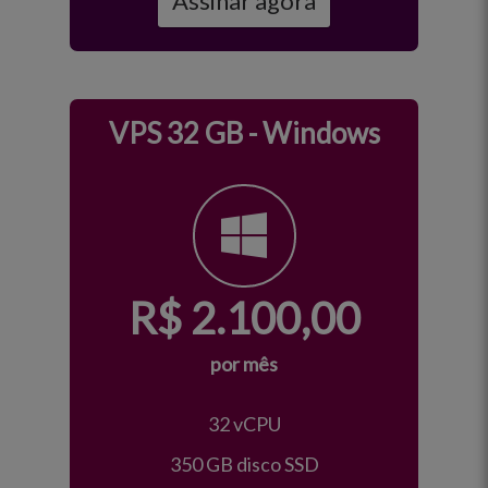
Assinar agora
VPS 32 GB - Windows
R$
2.100,00
por mês
32 vCPU
350 GB disco SSD