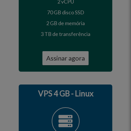
2 vCPU
70 GB disco SSD
2 GB de memória
3 TB de transferência
Assinar agora
VPS 4 GB - Linux