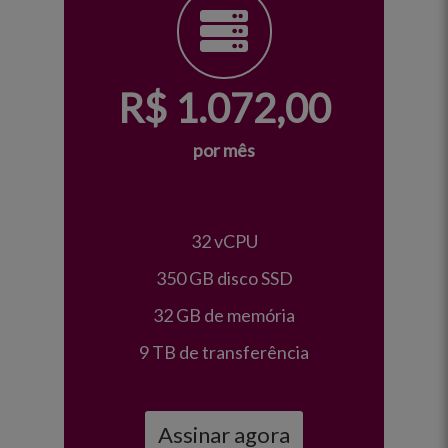
R$
1.072,00
por mês
32 vCPU
350 GB disco SSD
32 GB de memória
9 TB de transferência
Assinar agora