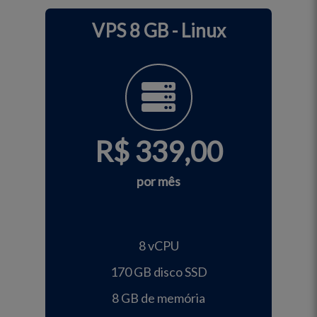
VPS 8 GB - Linux
R$
339,00
por mês
8 vCPU
170 GB disco SSD
8 GB de memória