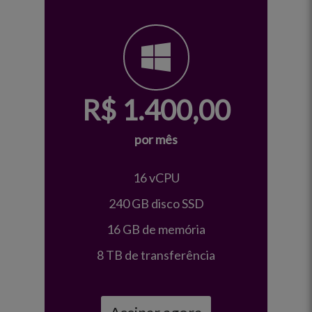
R$
1.400,00
por mês
16 vCPU
240 GB disco SSD
16 GB de memória
8 TB de transferência