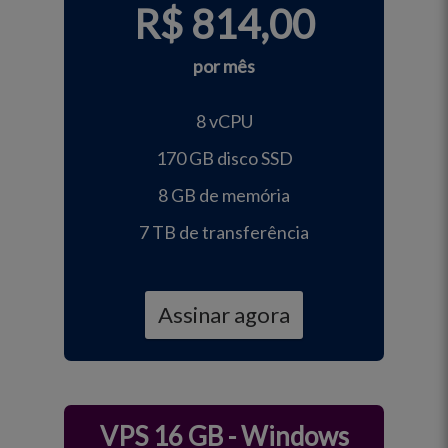
R$
814,00
por mês
8 vCPU
170 GB disco SSD
8 GB de memória
7 TB de transferência
Assinar agora
VPS 16 GB - Windows