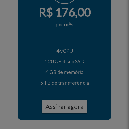
R$
176,00
por mês
4 vCPU
120 GB disco SSD
4 GB de memória
5 TB de transferência
Assinar agora