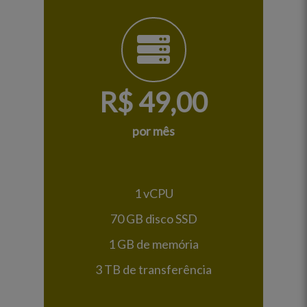
R$
49,00
por mês
1 vCPU
70 GB disco SSD
1 GB de memória
3 TB de transferência