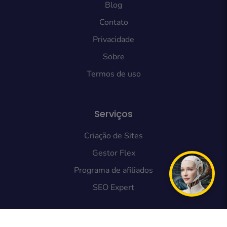
Blog
Contato
Privacidade
Sobre
Termos de uso
Serviços
Criação de Sites
Gestor Flex
Programa de afiliados
SEO Expert