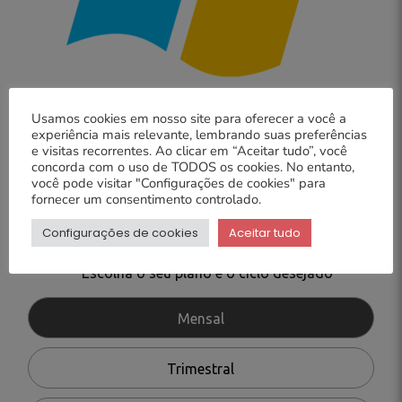
Usamos cookies em nosso site para oferecer a você a
Quatro opções de servidores
Windows
com diferentes
experiência mais relevante, lembrando suas preferências
configurações de hardware para que você escolha a melhor
e visitas recorrentes. Ao clicar em “Aceitar tudo”, você
concorda com o uso de TODOS os cookies. No entanto,
relação entre
você pode visitar "Configurações de cookies" para
desempenho e custo para o seu projeto.
fornecer um consentimento controlado.
Configurações de cookies
Aceitar tudo
Escolha o seu plano e o ciclo desejado
Mensal
Trimestral