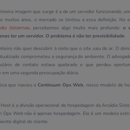
meira imagem que surge é a de um servidor funcionando, um 
te muitos anos, o mercado se limitou a essa definição. No e
dia Sistemas
, percebemos algo muito mais profundo:
o 
as ter um servidor. O problema é não ter previsibilidade
.
teiro não quer descobrir à noite que o site saiu do ar. O dono
atualizado comprometeu a segurança do ambiente. O advogad
ulário de contato estava quebrado e que perdeu oportun
te em uma segunda preocupação diária.
tica que nasceu o
Continuum Ops Web
, nosso modelo de h
a Host é a divisão operacional de hospedagem da Arcádia Siste
um Ops Web não é apenas hospedagem. Ele é um modelo estr
ente digital do cliente.