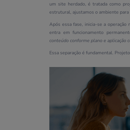
um site herdado, é tratada como proj
estrutural, ajustamos o ambiente para 
Após essa fase, inicia-se a operaçã
entra em funcionamento permanen
conteúdo conforme plano e aplicação 
Essa separação é fundamental. Projeto