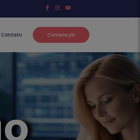
Contato
Comece já!
go