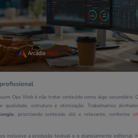
rofissional
nuum Ops Web é não tratar conteúdo como algo secundário. C
e qualidade, estrutura e otimização. Trabalhamos alinhad
oogle
, priorizando conteúdo útil e relevante, conforme
or
 inclusive a produção textual e o planejamento editorial. 