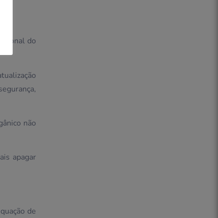
acional do
atualização
egurança,
gânico não
ais apagar
equação de