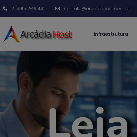
21 99552-9544
contato@arcadiahost.com.br
Infraestrutura
Leia