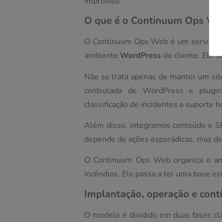
improviso.
O que é o Continuum Ops Web
O Continuum Ops Web é um serviço co
ambiente
WordPress
do cliente. Ele s
Não se trata apenas de manter um site
controlada de WordPress e plugins
classificação de incidentes e suporte
Além disso, integramos conteúdo e SE
depende de ações esporádicas, mas de
O Continuum Ops Web organiza o amb
incêndios. Ele passa a ter uma base est
Implantação, operação e cont
O modelo é dividido em duas fases cl