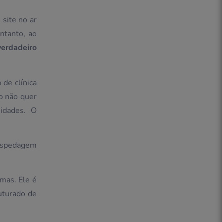
site no ar
ntanto, ao
verdadeiro
 de clínica
o não quer
idades. O
ospedagem
mas. Ele é
uturado de