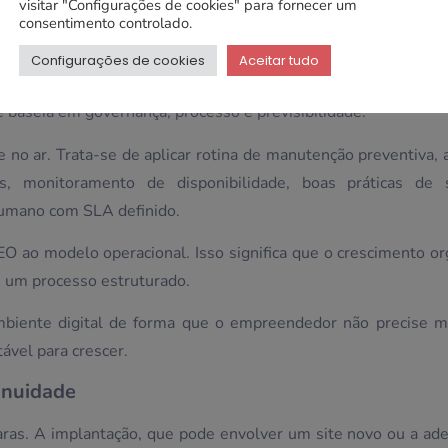
visitar "Configurações de cookies" para fornecer um
consentimento controlado.
, na prática
Configurações de cookies
Aceitar tudo
ntínuo em que assumimos a responsabilidade técnica e oper
e baseia em governança, processo e previsibilidade.
 no ar. Trata-se de aplicar rotina de manutenção preventiva, 
, monitoramento de disponibilidade, boas práticas de s
 humano com SLA definido.
O ao modelo operacional. Isso significa que o crescimento or
 um processo estruturado.
iente digital de forma que o empreendedor não precise m
ável para crescer.
inuidade
aras. A implantação, que pode envolver um site novo ou a ad